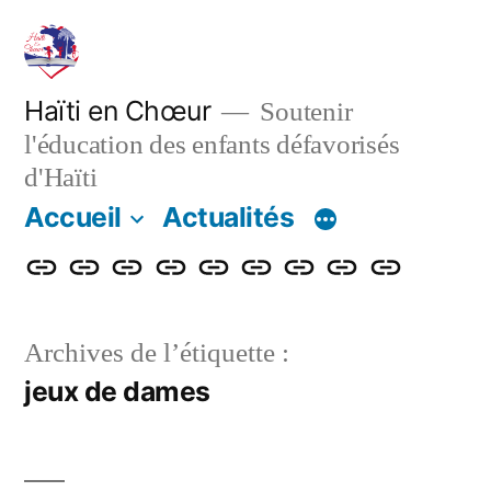
Aller
au
contenu
Haïti en Chœur
Soutenir
l'éducation des enfants défavorisés
d'Haïti
Accueil
Actualités
Accueil
Actualités
Nos
Adhérer
Faire
Notre
Le
Contact
Projet
actions
un
bulletin
blog
de
Archives de l’étiquette :
don
renforcemen
jeux de dames
énergétique
et
numérique