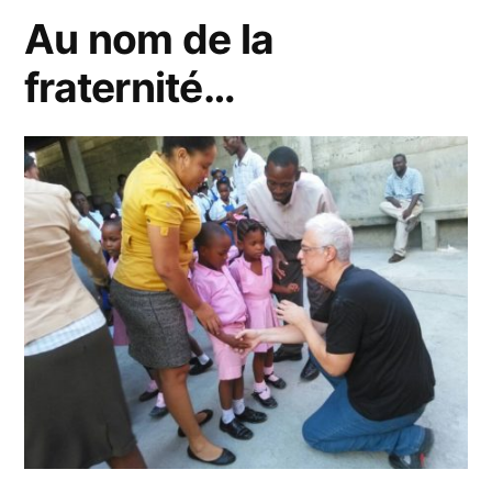
Au nom de la
de
fraternité…
l’Institution
Notre
Dame
des
Petits