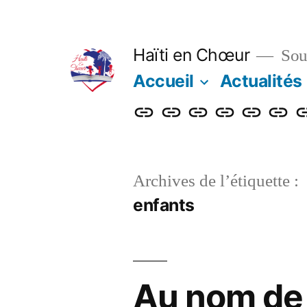
Aller
au
Haïti en Chœur
Sout
contenu
Accueil
Actualités
Accueil
Actualités
Nos
Adhérer
Faire
Notre
L
actions
un
bulleti
b
don
Archives de l’étiquette :
enfants
Au nom de 