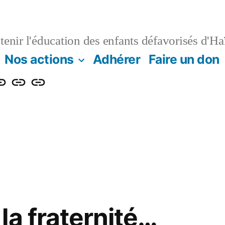
enir l'éducation des enfants défavorisés d'Haï
Nos actions
Adhérer
Faire un don
e
Contact
Projet
n
log
de
renforcement
énergétique
et
numérique
de
la fraternité…
l’Institution