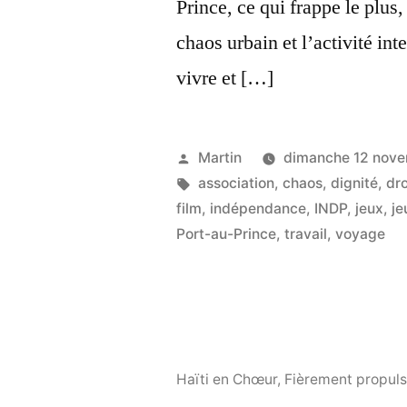
Prince, ce qui frappe le plus,
chaos urbain et l’activité in
vivre et […]
Publié
Martin
dimanche 12 nov
par
Étiquettes :
association
,
chaos
,
dignité
,
dro
film
,
indépendance
,
INDP
,
jeux
,
j
Port-au-Prince
,
travail
,
voyage
Haïti en Chœur
,
Fièrement propuls