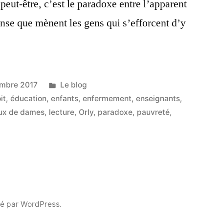
 peut-être, c’est le paradoxe entre l’apparent
tense que mènent les gens qui s’efforcent d’y
Publié
embre 2017
Le blog
dans
it
,
éducation
,
enfants
,
enfermement
,
enseignants
,
eux de dames
,
lecture
,
Orly
,
paradoxe
,
pauvreté
,
é par WordPress.