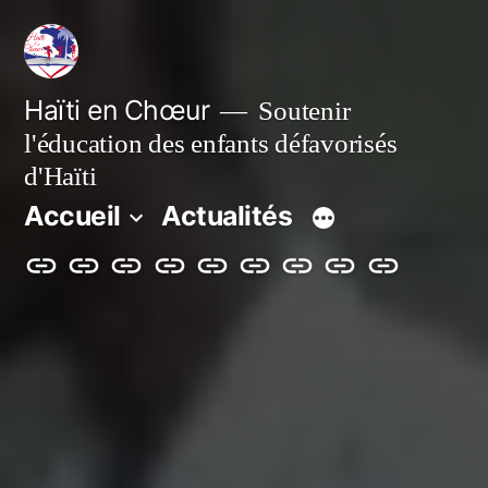
Aller
au
contenu
Haïti en Chœur
Soutenir
l'éducation des enfants défavorisés
d'Haïti
Accueil
Actualités
Accueil
Actualités
Nos
Adhérer
Faire
Notre
Le
Contact
Projet
actions
un
bulletin
blog
de
don
renforcemen
énergétique
et
numérique