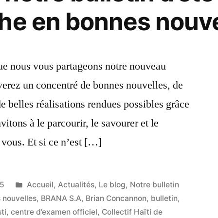
he en bonnes nouvel
Notre
Dame
des
que nous vous partageons notre nouveau
Petits
ouverez un concentré de bonnes nouvelles, de
 de belles réalisations rendues possibles grâce
itons à le parcourir, le savourer et le
vous. Et si ce n’est […]
Publié
25
Accueil
,
Actualités
,
Le blog
,
Notre bulletin
dans
 nouvelles
,
BRANA S.A
,
Brian Concannon
,
bulletin
,
ti
,
centre d’examen officiel
,
Collectif Haïti de