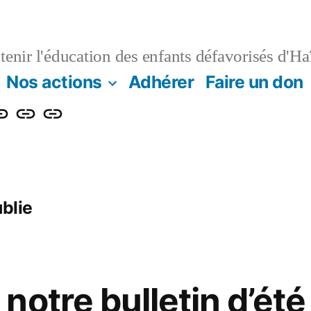
enir l'éducation des enfants défavorisés d'Haï
Nos actions
Adhérer
Faire un don
e
Contact
Projet
n
log
de
renforcement
énergétique
ublie
et
numérique
de
notre bulletin d’ét
l’Institution