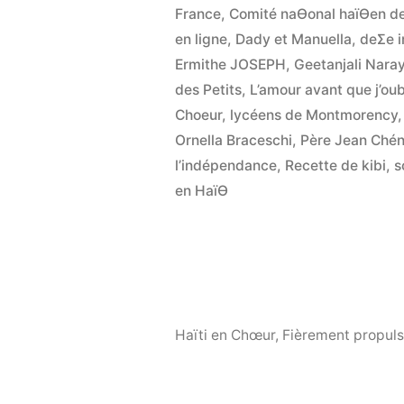
France
,
Comité naƟonal haïƟen d
en ligne
,
Dady et Manuella
,
deƩe i
Ermithe JOSEPH
,
Geetanjali Nara
des Petits
,
L’amour avant que j’oub
Choeur
,
lycéens de Montmorency
Ornella Braceschi
,
Père Jean Ché
l’indépendance
,
Recette de kibi
,
s
en HaïƟ
Haïti en Chœur
,
Fièrement propuls