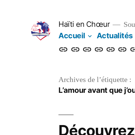
Aller
au
Haïti en Chœur
Sout
contenu
Accueil
Actualités
Accueil
Actualités
Nos
Adhérer
Faire
Notre
L
actions
un
bulleti
b
don
Archives de l’étiquette :
L’amour avant que j’o
Découvrez 