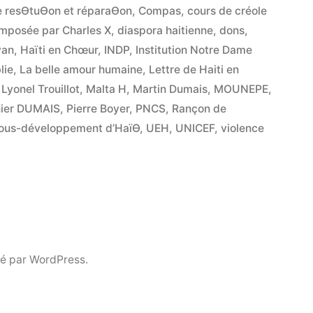
e resƟtuƟon et réparaƟon
,
Compas
,
cours de créole
mposée par Charles X
,
diaspora haitienne
,
dons
,
yan
,
Haïti en Chœur
,
INDP
,
Institution Notre Dame
lie
,
La belle amour humaine
,
Lettre de Haiti en
,
Lyonel Trouillot
,
Malta H
,
Martin Dumais
,
MOUNEPE
,
nier DUMAIS
,
Pierre Boyer
,
PNCS
,
Rançon de
ous-développement d’HaïƟ
,
UEH
,
UNICEF
,
violence
é par WordPress.