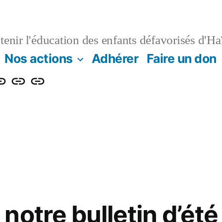
enir l'éducation des enfants défavorisés d'Haï
Nos actions
Adhérer
Faire un don
e
Contact
Projet
n
log
de
renforcement
énergétique
et
numérique
de
notre bulletin d’ét
l’Institution