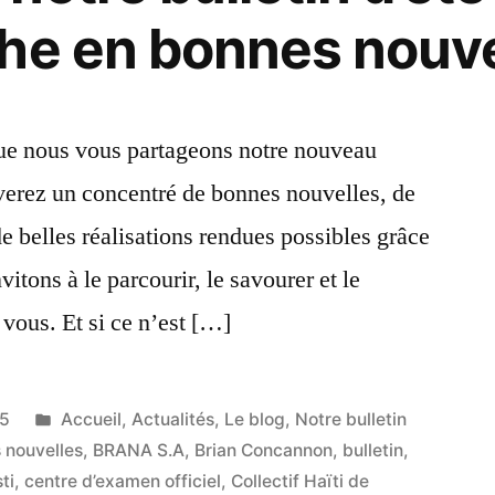
he en bonnes nouvel
Notre
Dame
des
que nous vous partageons notre nouveau
Petits
ouverez un concentré de bonnes nouvelles, de
 de belles réalisations rendues possibles grâce
itons à le parcourir, le savourer et le
vous. Et si ce n’est […]
Publié
25
Accueil
,
Actualités
,
Le blog
,
Notre bulletin
dans
 nouvelles
,
BRANA S.A
,
Brian Concannon
,
bulletin
,
ti
,
centre d’examen officiel
,
Collectif Haïti de