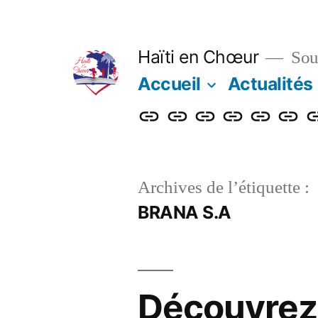
Aller
au
Haïti en Chœur
Sout
contenu
Accueil
Actualités
Accueil
Actualités
Nos
Adhérer
Faire
Notre
L
actions
un
bulleti
b
don
Archives de l’étiquette :
BRANA S.A
Découvrez 