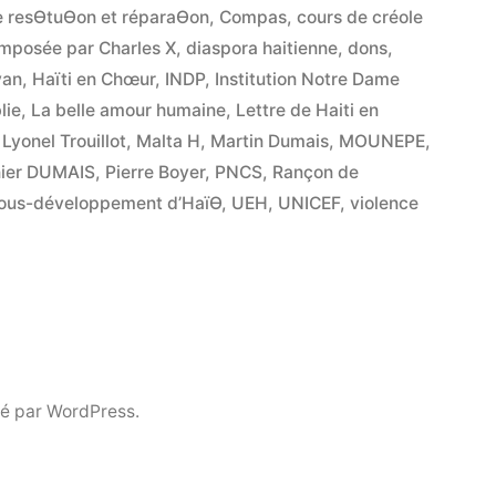
e resƟtuƟon et réparaƟon
,
Compas
,
cours de créole
mposée par Charles X
,
diaspora haitienne
,
dons
,
yan
,
Haïti en Chœur
,
INDP
,
Institution Notre Dame
lie
,
La belle amour humaine
,
Lettre de Haiti en
,
Lyonel Trouillot
,
Malta H
,
Martin Dumais
,
MOUNEPE
,
nier DUMAIS
,
Pierre Boyer
,
PNCS
,
Rançon de
ous-développement d’HaïƟ
,
UEH
,
UNICEF
,
violence
é par WordPress.