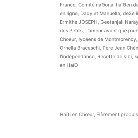
France
,
Comité naƟonal haïƟen d
en ligne
,
Dady et Manuella
,
deƩe i
Ermithe JOSEPH
,
Geetanjali Nara
des Petits
,
L’amour avant que j’oub
Choeur
,
lycéens de Montmorency
Ornella Braceschi
,
Père Jean Ché
l’indépendance
,
Recette de kibi
,
s
en HaïƟ
Haïti en Chœur
,
Fièrement propuls