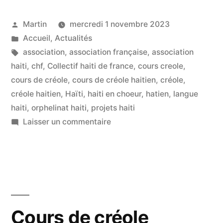
Publié
Martin
mercredi 1 novembre 2023
par
Publié
Accueil
,
Actualités
dans
Étiquettes :
association
,
association française
,
association
haiti
,
chf
,
Collectif haiti de france
,
cours creole
,
cours de créole
,
cours de créole haitien
,
créole
,
créole haitien
,
Haïti
,
haiti en choeur
,
hatien
,
langue
haiti
,
orphelinat haiti
,
projets haiti
sur
Laisser un commentaire
La
nouvelle
session
du
cours
de
Cours de créole
créole