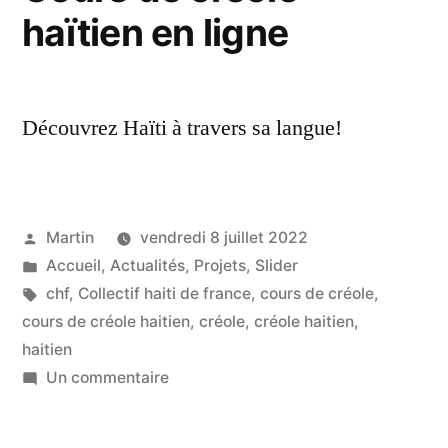
haïtien en ligne
démarre
le
18
novembre
Découvrez Haïti à travers sa langue!
Publié
Martin
vendredi 8 juillet 2022
par
Publié
Accueil
,
Actualités
,
Projets
,
Slider
dans
Étiquettes :
chf
,
Collectif haiti de france
,
cours de créole
,
cours de créole haitien
,
créole
,
créole haitien
,
haitien
sur
Un commentaire
Cours
de