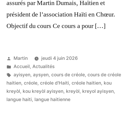
assurés par Martin Dumais, Haïtien et
président de l’association Haïti en Chœur.
Objectif du cours Ce cours a pour […]
Publié
Martin
jeudi 4 juin 2026
par
Publié
Accueil
,
Actualités
dans
Étiquettes :
ayisyen
,
aysyen
,
cours de créole
,
cours de créole
haitien
,
créole
,
créole d'Haiti
,
créole haitien
,
kou
kreyòl
,
kou kreyòl ayisyen
,
kreyòl
,
kreyol ayisyen
,
langue haiti
,
langue haitienne