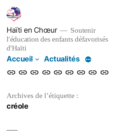
Aller
au
contenu
Haïti en Chœur
Soutenir
l'éducation des enfants défavorisés
d'Haïti
Accueil
Actualités
Accueil
Actualités
Nos
Adhérer
Faire
Notre
Le
Contact
Projet
actions
un
bulletin
blog
de
Archives de l’étiquette :
don
renforcemen
créole
énergétique
et
numérique