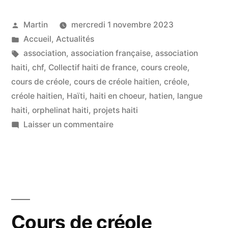
Publié
Martin
mercredi 1 novembre 2023
par
Publié
Accueil
,
Actualités
dans
Étiquettes :
association
,
association française
,
association
haiti
,
chf
,
Collectif haiti de france
,
cours creole
,
cours de créole
,
cours de créole haitien
,
créole
,
créole haitien
,
Haïti
,
haiti en choeur
,
hatien
,
langue
haiti
,
orphelinat haiti
,
projets haiti
sur
Laisser un commentaire
La
nouvelle
session
du
cours
de
Cours de créole
créole