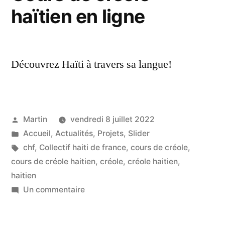
haïtien en ligne
démarre
le
18
novembre
Découvrez Haïti à travers sa langue!
Publié
Martin
vendredi 8 juillet 2022
par
Publié
Accueil
,
Actualités
,
Projets
,
Slider
dans
Étiquettes :
chf
,
Collectif haiti de france
,
cours de créole
,
cours de créole haitien
,
créole
,
créole haitien
,
haitien
sur
Un commentaire
Cours
de