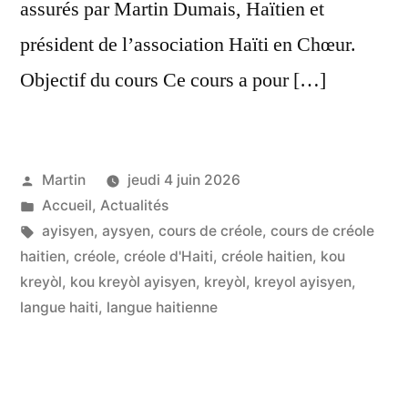
assurés par Martin Dumais, Haïtien et
président de l’association Haïti en Chœur.
Objectif du cours Ce cours a pour […]
Publié
Martin
jeudi 4 juin 2026
par
Publié
Accueil
,
Actualités
dans
Étiquettes :
ayisyen
,
aysyen
,
cours de créole
,
cours de créole
haitien
,
créole
,
créole d'Haiti
,
créole haitien
,
kou
kreyòl
,
kou kreyòl ayisyen
,
kreyòl
,
kreyol ayisyen
,
langue haiti
,
langue haitienne