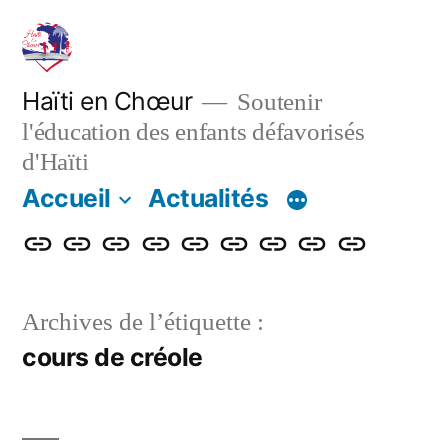
Aller
au
contenu
Haïti en Chœur
Soutenir
l'éducation des enfants défavorisés
d'Haïti
Accueil
Actualités
Accueil
Actualités
Nos
Adhérer
Faire
Notre
Le
Contact
Projet
actions
un
bulletin
blog
de
Archives de l’étiquette :
don
renforcemen
cours de créole
énergétique
et
numérique