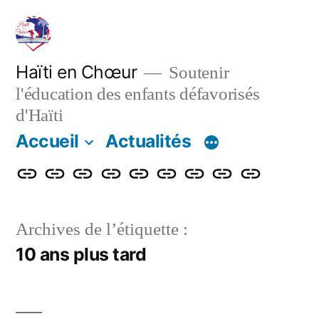
Aller
au
contenu
Haïti en Chœur
Soutenir
l'éducation des enfants défavorisés
d'Haïti
Accueil
Actualités
Accueil
Actualités
Nos
Adhérer
Faire
Notre
Le
Contact
Projet
actions
un
bulletin
blog
de
Archives de l’étiquette :
don
renforcemen
10 ans plus tard
énergétique
et
numérique