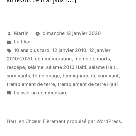
au revoir. Je n’ai plus […]
Publié
Martin
dimanche 12 janvier 2020
par
Publié
Le blog
dans
Étiquettes :
10 ans plus tard
,
12 janvier 2010
,
12 janvier
2010-2020
,
commémoration
,
mémoire
,
morts
,
rescapé
,
séisme
,
séisme 2010 Haiti
,
séisme Haiti
,
survivants
,
témoignage
,
témoignage de survivant
,
tremblement de terre
,
tremblement de terre Haiti
sur
Laisser un commentaire
Mémoire
du
12
Haïti en Chœur
,
Fièrement propulsé par WordPress.
janvier
2010