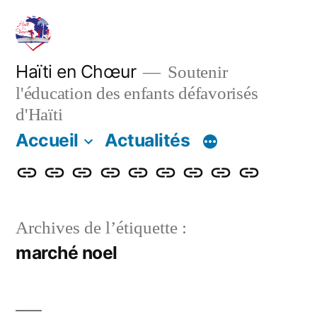
Aller
au
contenu
Haïti en Chœur
Soutenir
l'éducation des enfants défavorisés
d'Haïti
Accueil
Actualités
Accueil
Actualités
Nos
Adhérer
Faire
Notre
Le
Contact
Projet
actions
un
bulletin
blog
de
Archives de l’étiquette :
don
renforcemen
marché noel
énergétique
et
numérique