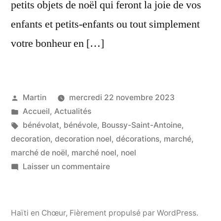
petits objets de noël qui feront la joie de vos
enfants et petits-enfants ou tout simplement
votre bonheur en […]
Publié
Martin
mercredi 22 novembre 2023
par
Publié
Accueil
,
Actualités
dans
Étiquettes :
bénévolat
,
bénévole
,
Boussy-Saint-Antoine
,
decoration
,
decoration noel
,
décorations
,
marché
,
marché de noël
,
marché noel
,
noel
sur
Laisser un commentaire
HAITI
en
Choeur
Haïti en Chœur
,
Fièrement propulsé par WordPress.