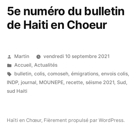
5e numéro du bulletin
de
de Haiti en Choeur
l’Institution
Notre
Dame
Publié
Martin
vendredi 10 septembre 2021
des
par
Publié
Accueil
,
Actualités
Petits
dans
Étiquettes :
bulletin
,
colis
,
comoseh
,
émigrations
,
envois colis
,
INDP
,
journal
,
MOUNEPE
,
recette
,
séisme 2021
,
Sud
,
sud Haiti
Haïti en Chœur
,
Fièrement propulsé par WordPress.