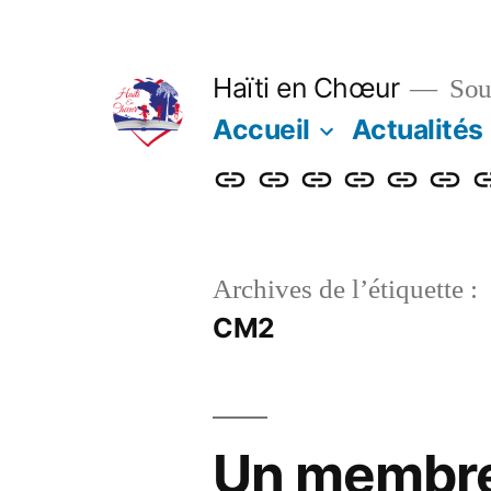
Aller
au
Haïti en Chœur
Sout
contenu
Accueil
Actualités
Accueil
Actualités
Nos
Adhérer
Faire
Notre
L
actions
un
bulleti
b
don
Archives de l’étiquette :
CM2
Un membre 