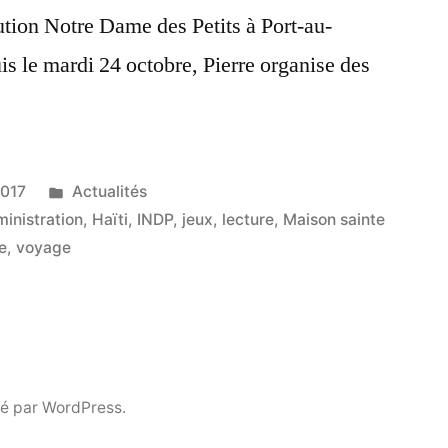
tution Notre Dame des Petits à Port-au-
is le mardi 24 octobre, Pierre organise des
Publié
2017
Actualités
dans
ministration
,
Haïti
,
INDP
,
jeux
,
lecture
,
Maison sainte
e
,
voyage
é par WordPress.