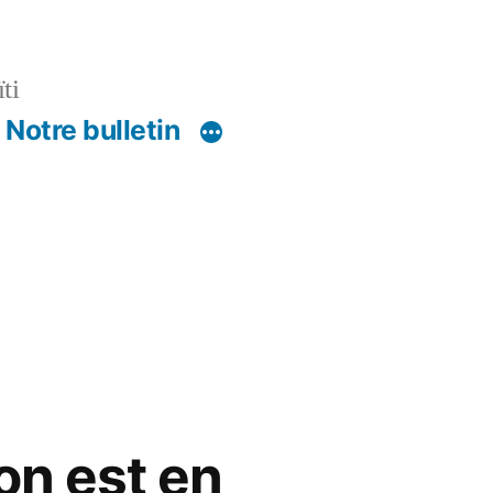
ti
Notre bulletin
on est en