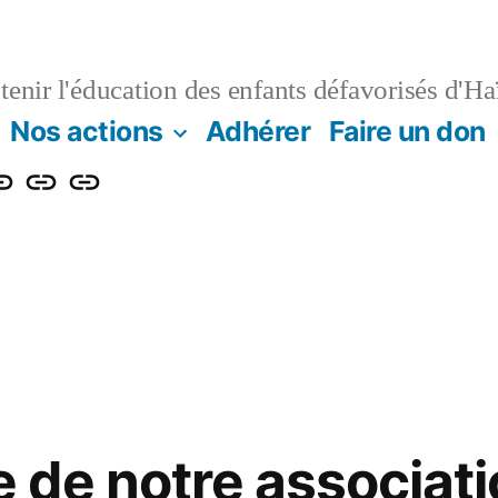
enir l'éducation des enfants défavorisés d'Haï
Nos actions
Adhérer
Faire un don
e
Contact
Projet
n
log
de
renforcement
énergétique
et
numérique
de
de notre associati
l’Institution