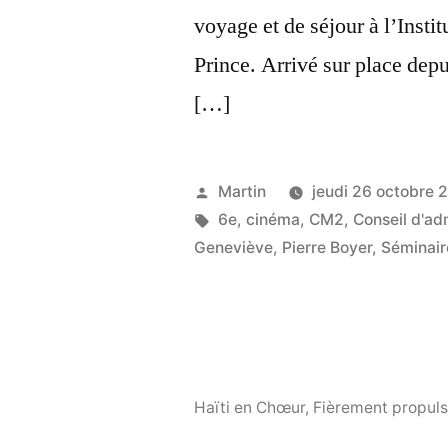
voyage et de séjour à l’Insti
Prince. Arrivé sur place depu
[…]
Publié
Martin
jeudi 26 octobre 
par
Étiquettes :
6e
,
cinéma
,
CM2
,
Conseil d'ad
Geneviève
,
Pierre Boyer
,
Séminair
Haïti en Chœur
,
Fièrement propuls