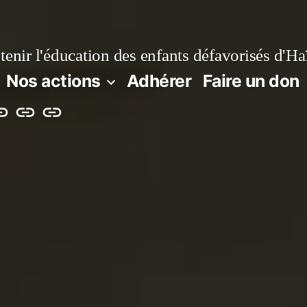
enir l'éducation des enfants défavorisés d'Haï
Nos actions
Adhérer
Faire un don
e
Contact
Projet
n
log
de
renforcement
énergétique
et
numérique
de
l’Institution